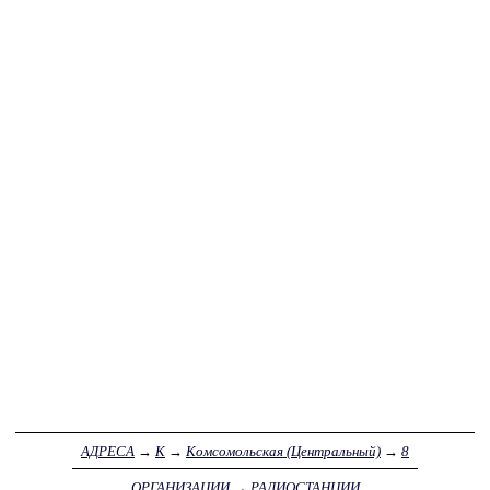
АДРЕСА
→
К
→
Комсомольская (Центральный)
→
8
ОРГАНИЗАЦИИ
→
РАДИОСТАНЦИИ