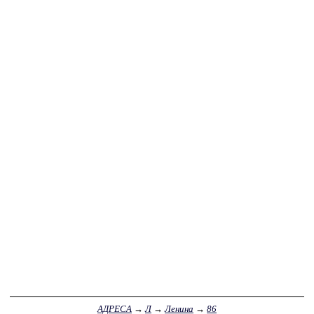
АДРЕСА
→
Л
→
Ленина
→
86