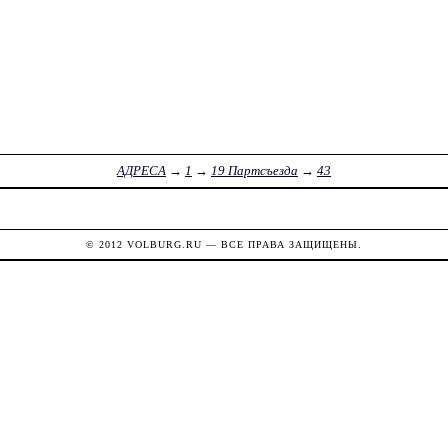
АДРЕСА
→
1
→
19 Партсъезда
→
43
© 2012
VOLBURG.RU
— ВСЕ ПРАВА ЗАЩИЩЕНЫ.