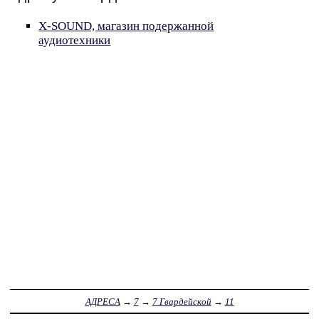
X-SOUND, магазин подержанной
аудиотехники
АДРЕСА
→
7
→
7 Гвардейской
→
11