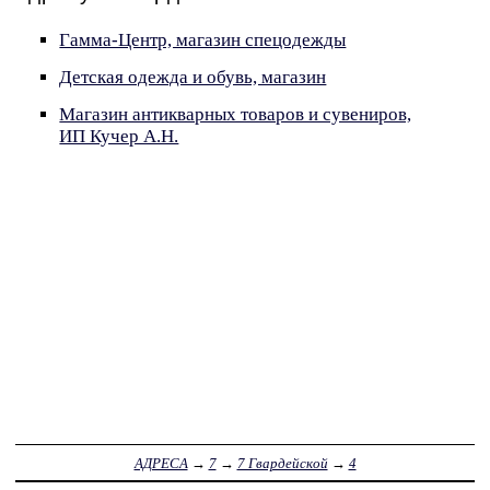
Гамма-Центр, магазин спецодежды
Детская одежда и обувь, магазин
Магазин антикварных товаров и сувениров,
ИП Кучер А.Н.
АДРЕСА
→
7
→
7 Гвардейской
→
4