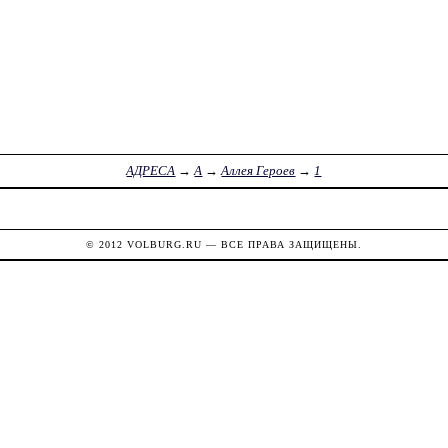
АДРЕСА
→
А
→
Аллея Героев
→
1
© 2012
VOLBURG.RU
— ВСЕ ПРАВА ЗАЩИЩЕНЫ.