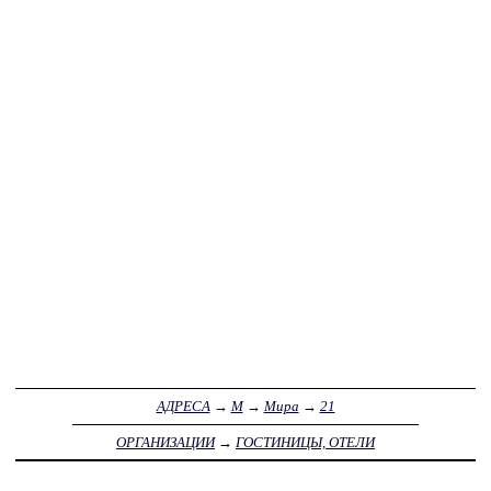
АДРЕСА
→
М
→
Мира
→
21
ОРГАНИЗАЦИИ
→
ГОСТИНИЦЫ, ОТЕЛИ