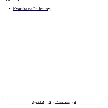
Kvartira na Polleskoy
АДРЕСА
→
П
→
Полесская
→
4