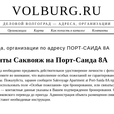
VOLBURG.RU
ДЕЛОВОЙ ВОЛГОГРАД — АДРЕСА, ОРГАНИЗАЦИИ
а
Организации
Карта
Как попасть в каталог
Контакты
да, организации по адресу ПОРТ-САИДА 8А
нты Саквояж на Порт-Саида 8А
да необходимо предъявить действительное удостоверение личности с фот
римите во внимание, что выполнение особых пожеланий не гарантирован
. Пожалуйста, заранее сообщите Sakvoyage Apartment at Port-Saida 8A п
использовать поле «Особые пожелания» при бронировании, или связатьс
— контактные данные указаны в Вашем подтверждении бронирования. 
нковского перевода до приезда. Администрация объекта размещения свяж
ставит необходимые инструкции.