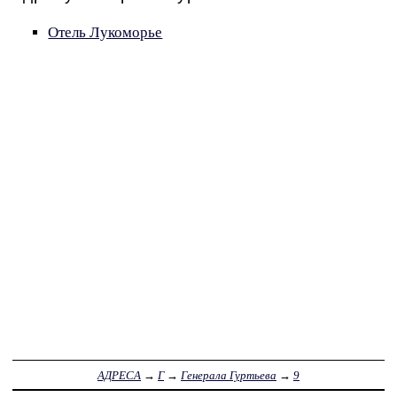
Отель Лукоморье
АДРЕСА
→
Г
→
Генерала Гуртьева
→
9