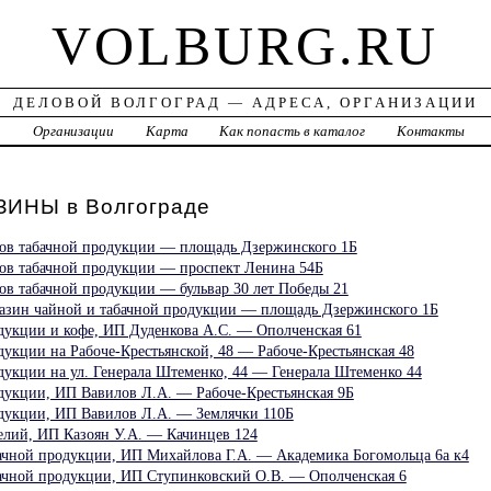
VOLBURG.RU
ДЕЛОВОЙ ВОЛГОГРАД — АДРЕСА, ОРГАНИЗАЦИИ
а
Организации
Карта
Как попасть в каталог
Контакты
ИНЫ в Волгограде
зинов табачной продукции — площадь Дзержинского 1Б
инов табачной продукции — проспект Ленина 54Б
инов табачной продукции — бульвар 30 лет Победы 21
газин чайной и табачной продукции — площадь Дзержинского 1Б
дукции и кофе, ИП Дуденкова А.С. — Ополченская 61
укции на Рабоче-Крестьянской, 48 — Рабоче-Крестьянская 48
дукции на ул. Генерала Штеменко, 44 — Генерала Штеменко 44
дукции, ИП Вавилов Л.А. — Рабоче-Крестьянская 9Б
дукции, ИП Вавилов Л.А. — Землячки 110Б
елий, ИП Казоян У.А. — Качинцев 124
ачной продукции, ИП Михайлова Г.А. — Академика Богомольца 6а к4
ачной продукции, ИП Ступинковский О.В. — Ополченская 6